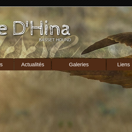
e D'Hina
BASSET HOUND
ts
Actualités
Galeries
Liens