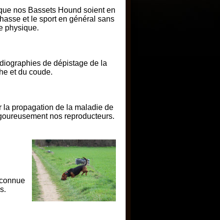
 que nos Bassets Hound soient en
chasse et le sport en général sans
e physique.
adiographies de dépistage de la
he et du coude.
r la propagation de la maladie de
rigoureusement nos reproducteurs.
 connue
s.