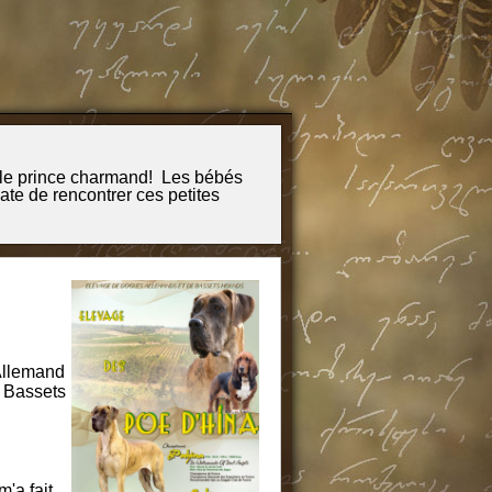
ince charmand! Les bébés
Allemand
s Bassets
'a fait