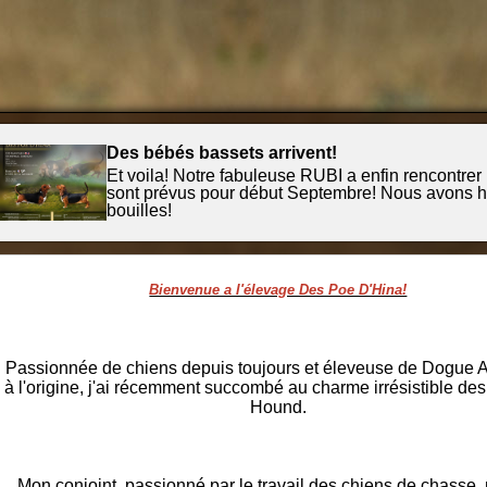
Des bébés bassets arrivent!
Et voila! Notre fabuleuse RUBI a enfin rencontrer le pr
sont prévus pour début Septembre! Nous avons hate de rencontrer ces petites
bouilles!
Bienvenue a l'élevage Des Poe D'Hina!
Passionnée de chiens depuis toujours et éleveuse de Dogue 
à l'origine, j'ai récemment succombé au charme irrésistible de
Hound.
Mon conjoint, passionné par le travail des chiens de chasse, m