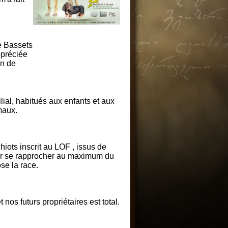
e Bassets
ppréciée
en de
lial, habitués aux enfants et aux
maux.
ots inscrit au LOF , issus de
ur se rapprocher au maximum du
se la race.
os futurs propriétaires est total.