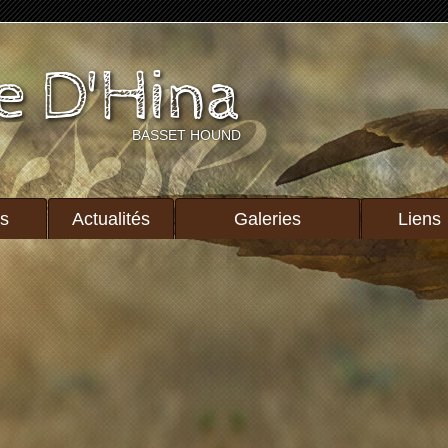
e D'Hina
BASSET HOUND
ts
Actualités
Galeries
Liens