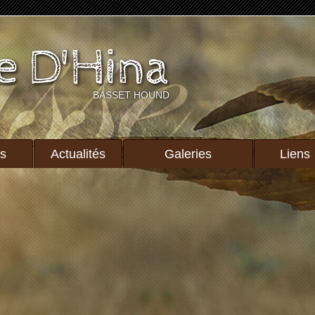
e D'Hina
BASSET HOUND
ts
Actualités
Galeries
Liens