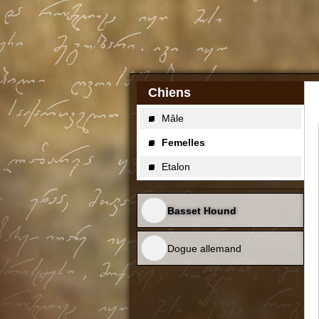
Chiens
Mâle
Femelles
Etalon
Basset Hound
Dogue allemand