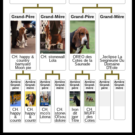
Grand-Père
Grand-Mère
Grand-Père
Grand-Mère
CH. happy &
CH. stonewall
ORÉO des
Jeclipse La
country
Lola
Cotes de la
Seigneurie Du
barnyard
Saunade
Domaine
Moon pie
D'Eole
Arrière
Arrière
Arrière
Arrière
Arrière
Arrière
Arrière
Arrière
Grand-
Grand-
Grand-
Grand-
Grand-
Grand-
Grand-
Grand-
père
mère
père
mère
père
mère
père
mère
CH.
CH.
CH.
CH.
Iron
CH.
happy
happy
mco's
stonewall
dit
MUFFIN
&
&
Léonard
Ol'south
igor
des
country
country
dolores
Titre
Cotes
Love
barnyard
Initial
de la
me
Spice
Saunade
do
girl